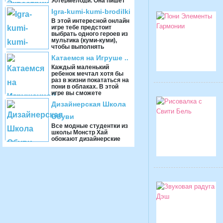
Уотермелоди. Она пишет
песни, обожает слушать
Igra-kumi-kumi-brodilki
музыку, ...
В этой интересной онлайн
игре тебе предстоит
выбрать одного героев из
мультика (куми-куми),
чтобы выполнять
различные задания, вес ...
Катаемся на Игруше ..
Каждый маленький
ребенок мечтал хотя бы
раз в жизни покататься на
пони в облаках. В этой
игре вы сможете
прокатиться на
Дизайнерская Школа
игрушечной ...
Обуви
Все модные студентки из
школы Монстр Хай
обожают дизайнерские
вещи, особенно если это
обувь на высоком каблуке
или платформе. Они ...