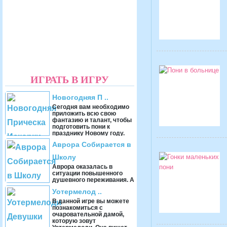
ИГРАТЬ В ИГРУ
Новогодняя П ..
Сегодня вам необходимо
приложить всю свою
фантазию и талант, чтобы
подготовить пони к
празднику Новому году.
Пони очень беспокоитс ...
Аврора Собирается в
Школу
Аврора оказалась в
ситуации повышенного
душевного переживания. А
всё, потому что ей завтра
Уотермелод ..
в школу, но она пока что
совершенно не ...
В данной игре вы можете
познакомиться с
очаровательной дамой,
которую зовут