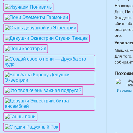
На каждо
Дэш, Пин
Эплджек 
сбить яб
она дого
его.
Управле
Мышка — 
Для того
собирайт
Похожи
Изучаем