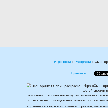
Игры пони
»
Раскраски
»
Смешари
Нравится
Игра «Смешари
детей своими 
действием. Персонажии измультфильма вначале п
потом с твоей помощью они оживают и становятс
Управление в игре максимально простое, это мыш