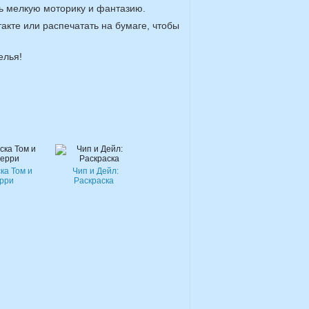
ть мелкую моторику и фантазию.
акте или распечатать на бумаге, чтобы
елья!
ка Том и
Чип и Дейл:
рри
Раскраска