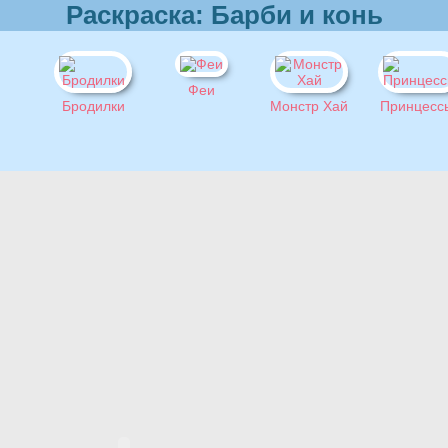
Раскраска: Барби и конь
Феи
Бродилки
Монстр Хай
Принцесс