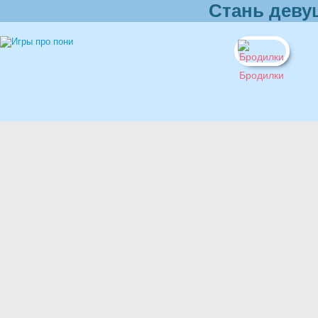
Стань деву
Бродилки