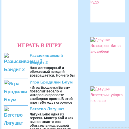
ИГРАТЬ В ИГРУ
Разыскиваемый
Бандит 2
Наш легендарный и
обожаемый негодяй
возвращается. Но чего бы
он стоял без своего
Игра Бродилки Блум
верного коня, который
шкурой чувствует, что
«Игра Бродилки Блум»
нужно ...
позволит весело и
интересно провести
свободное время. В этой
игре тебя ждут огромное
количество уро ...
Бегство Лягушат
Лагуна Блю одна из
героинь Монстр Хай и как
вы все знаете она
обитательница водной