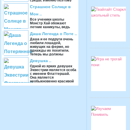
среды. Именно поэтому
она не может с
Страшное Солнце в
равнодушие ...
Мон ..
Все ученики школы
Монстр Хай обожают
летние каникулы, ведь
именно тогда можно
Даша Легенда о Поте ..
целыми днями отдыхать,
забыть про уроки и просто
Даша и ее подруги очень
про ...
любили лошадей,
живущих на ферме, но
однажды их похитили.
Теперь мы должны
отправиться в
Девушка ..
приключение и спа ...
Одной из ярких девушек
Эквестрии является особа
с именем Флаттершай.
Она является
необыкновенно красивой
девушкой, которой
присуще ...