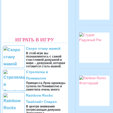
ИГРАТЬ В ИГРУ
Скоро стану мамой
В этой игре вы
познакомитесь с самой
счастливой девушкой в
мире – девушкой, которая
готовится стать мамой.
Каждый раз, когда она д ...
Стрелялка в
Понивилле
Принцесса Луна однажды
гуляла по Понивиллю и
заметила очень много
разных ящиков. Они были
Rainbow Rocks
буквально везде, и Луну
это вывело из се ...
Твайлайт Спаркл
В центре внимания
потрясающая девушка