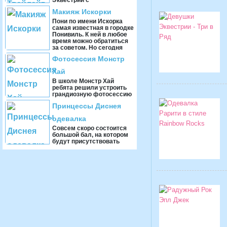
Эквестрии с
замечательными
Макияж Искорки
вокальными данными.
Скоро ей предстоит
Пони по имени Искорка
выступить на большой
самая известная в городке
сцене ...
Понивиль. К ней в любое
время можно обратиться
за советом. Но сегодня
она вынужден ...
Фотосессия Монстр
Хай
В школе Монстр Хай
ребята решили устроить
грандиозную фотосессию
после пышной вечеринки.
Принцессы Диснея
Каждая девушка хочет
принарядиться, чтобы ...
одевалка
Совсем скоро состоится
большой бал, на котором
будут присутствовать
очень много разных
принцесс, а также простых
гостей приехавших ...