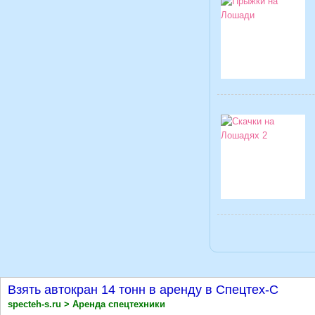
Взять автокран 14 тонн в аренду в Спецтех-С
specteh-s.ru > Аренда спецтехники