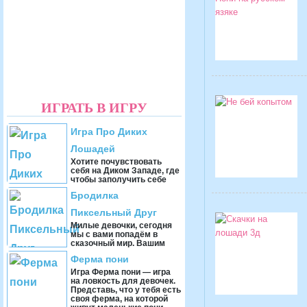
ИГРАТЬ В ИГРУ
Игра Про Диких
Лошадей
Хотите почувствовать
себя на Диком Западе, где
чтобы заполучить себе
лошадь необходимо было
Бродилка
угнаться за табуном
лошадей и оседлать ...
Пиксельный Друг
Милые девочки, сегодня
мы с вами попадём в
сказочный мир. Вашим
персонажем будет
Ферма пони
забавная консоль. Вы
будете исследовать
Игра Ферма пони — игра
красивый ...
на ловкость для девочек.
Представь, что у тебя есть
своя ферма, на которой