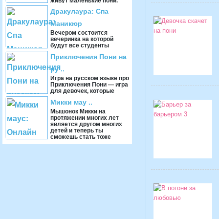
живут маленькие пони.
Этим ...
Дракулаура: Спа
Маникюр
Вечером состоится
вечеринка на которой
будут все студенты
школы Монстр Хай. Все
Приключения Пони на
хотят выглядеть лучше
всех, поэтому
ру ..
отправились го ...
Игра на русском языке про
Приключения Пони — игра
для девочек, которые
любят скачки. Тебе
Микки мау ..
предстоит отправиться в
путешестви ...
Мышонок Микки на
протяжении многих лет
является другом многих
детей и теперь ты
сможешь стать тоже
одним из них. Возьми
кисточку, ...