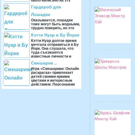
было написано на эту
тему, не говоря уже о ...
Гардероб для
Лошадки
Оказывается, лошадки
тоже могут быть модными,
трудно поверить, но это
факт. В нашей героини
Кэтти Нуар в Бу Йорке
лошадки Дорис сколько
вещей, что бедня ...
Кэтти Нуар долгое время
мечтала отправиться в Бу
Йорк. Она слушала, что
туда съезжаются
известные личности и
дают грандиозные конц ...
Смешарик ..
Игра «Смешарики: Онлайн
раскраска» привлекает
детей своими яркими
цветами и интересным
действием. Персонажии
измультфиль ...