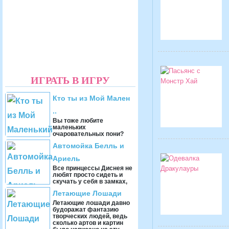
ИГРАТЬ В ИГРУ
Кто ты из Мой Мален
..
Вы тоже любите
маленьких
очаровательных пони?
Если да, то эта игра
Автомойка Белль и
создана специально для
вас. В данной игре вы
Ариель
сможете выяснить, ...
Все принцессы Диснея не
любят просто сидеть и
скучать у себя в замках,
поэтому каждый раз
Летающие Лошади
придумывают себе
необычные и очень интер
Летающие лошади давно
...
будоражат фантазию
творческих людей, ведь
сколько артов и картин