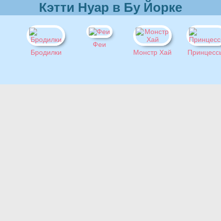
Кэтти Нуар в Бу Йорке
Феи
Бродилки
Монстр Хай
Принцесс