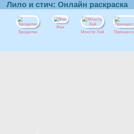
Лило и стич: Онлайн раскраска
Феи
Бродилки
Монстр Хай
Принцесс