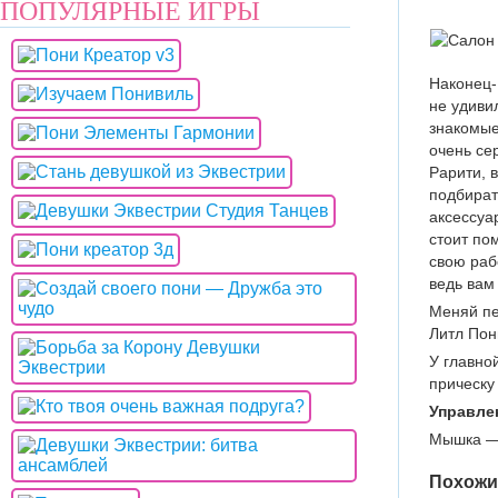
ПОПУЛЯРНЫЕ ИГРЫ
Наконец-
не удиви
знакомые
очень се
Рарити, 
подбират
аксессуа
стоит по
свою раб
ведь вам
Меняй пе
Литл Пон
У главно
прическу
Управле
Мышка — 
Похожи