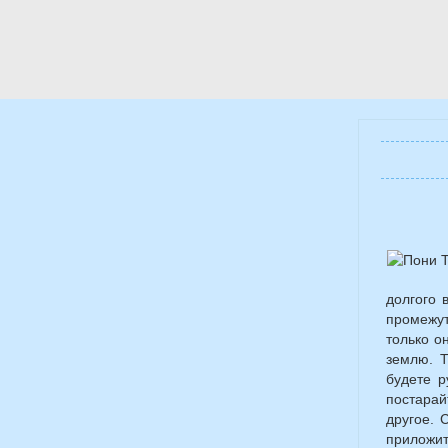
долгого 
промежут
только о
землю. Т
будете р
постарай
другое. 
приложит