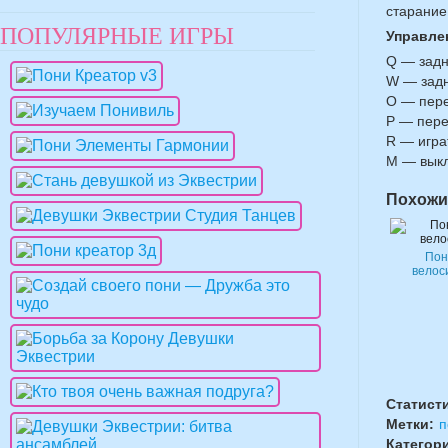
старание
ПОПУЛЯРНЫЕ ИГРЫ
Управле
Q — задн
W — задн
O — пере
P — пере
R — игра
M — выкл
Похожи
Пон
велос
Статист
Метки:
п
Категор