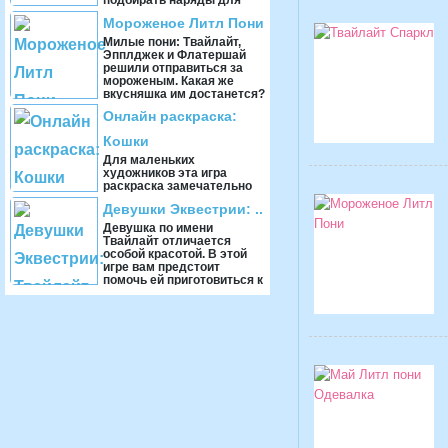
подбирать наряды для
пони по имени Рарити,
Мороженое Литл Пони
чтобы получился
необычный изысканный
Милые пони: Твайлайт,
образ. ...
Эпплджек и Флатершай
решили отправиться за
мороженым. Какая же
вкусняшка им достанется?
Все зависит от тебя. ...
Онлайн раскраска:
Кошки
Для маленьких
художников эта игра
раскраска замечательно
поможет весело и
Девушки Эквестрии: ..
интересно провести свое
свободное время. Раскрой
Девушка по имени
свою фа ...
Твайлайт отличается
особой красотой. В этой
игре вам предстоит
помочь ей приготовиться к
очередному спортивному
с ...