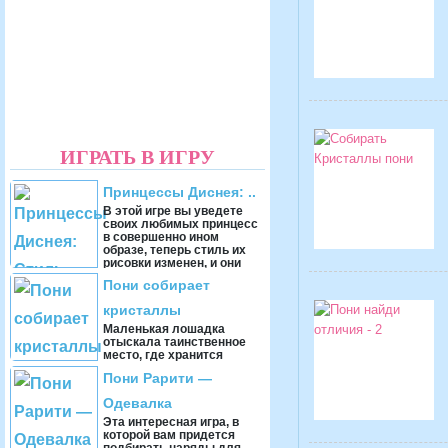
ИГРАТЬ В ИГРУ
Принцессы Диснея: ..
В этой игре вы уведете
своих любимых принцесс
в совершенно ином
образе, теперь стиль их
рисовки изменен, и они
напоминают героинь ...
Пони собирает
кристаллы
Маленькая лошадка
отыскала таинственное
место, где хранится
большое количество
Пони Рарити —
драгоценных камней. Но, к
несчастью, в эту пещеру н
Одевалка
...
Эта интересная игра, в
которой вам придется