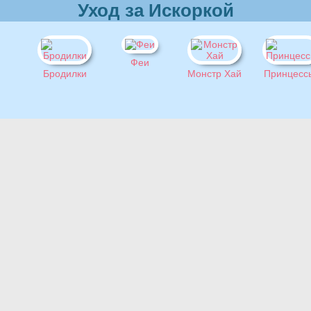
Уход за Искоркой
Феи
Бродилки
Монстр Хай
Принцесс