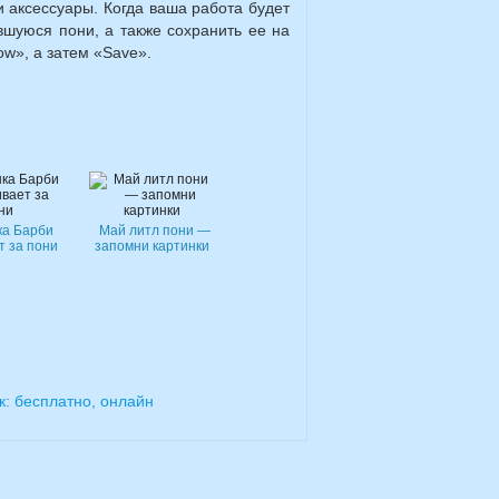
и аксессуары. Когда ваша работа будет
вшуюся пони, а также сохранить ее на
ow»,
а затем «
Save
»
.
а Барби
Май литл пони —
т за пони
запомни картинки
к: бесплатно, онлайн