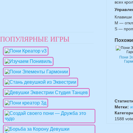
всех крол
Управле
Клавиши 
М — откл
S — проп
ПОПУЛЯРНЫЕ ИГРЫ
Похожи
Пони Э
Гарм
Статист
Метки:
и
Категор
1588
vote