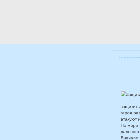
защитить
героя ра
атакуют и
По мере 
дальност
Вначале 