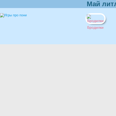
Май лит
Бродилки