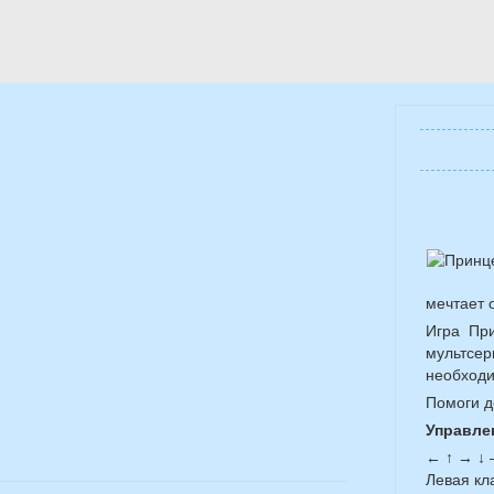
мечтает о
Игра Пр
мультсе
необходи
Помоги д
Управле
← ↑ → ↓
Левая кл