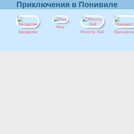
Приключения в Понивиле
Феи
Бродилки
Монстр Хай
Принцесс