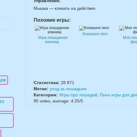
Управление:
Мышка — кликать на действия
Похожие игры:
Конюшня лего
Игра лошадиная
Моя ло
клиника
фе
Статистика:
28 871
Метки:
уход за лошадьми
Категории:
Игры про лошадей
,
Пони игры для дев
85
votes, average:
4.25
/
5