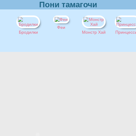
Пони тамагочи
Феи
Бродилки
Монстр Хай
Принцесс