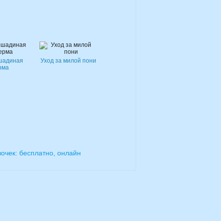
шадиная
Уход за милой пони
рма
очек: бесплатно, онлайн