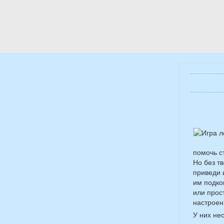
помочь с
Но без т
приведи 
им подко
или прос
настроен
У них не