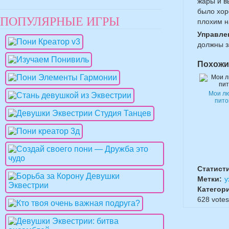
жары и в
было хор
ПОПУЛЯРНЫЕ ИГРЫ
плохим н
Управле
должны з
Похожи
Мои л
пит
Статист
Метки:
у
Категор
628
votes