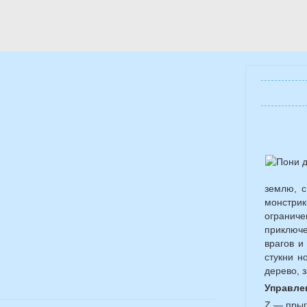
землю, с
монстри
огранич
приключе
врагов и
стукни н
дерево, 
Управле
Z — прыг