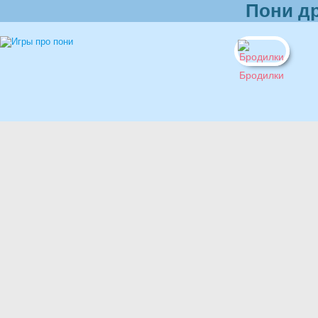
Пони др
Бродилки