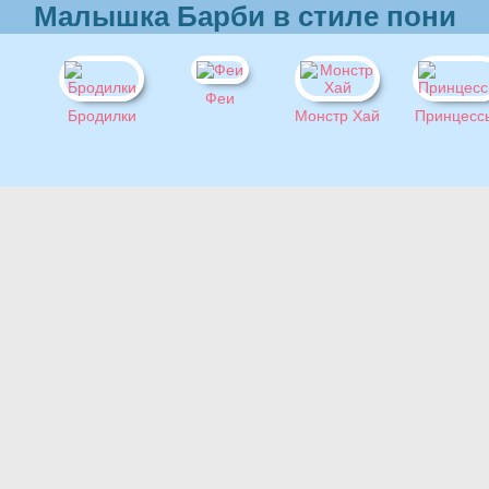
Малышка Барби в стиле пони
Феи
Бродилки
Монстр Хай
Принцесс