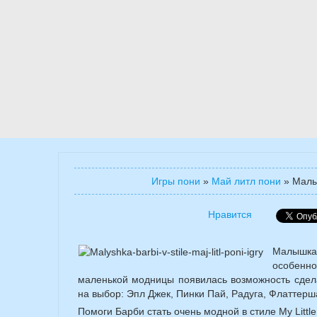
Игры пони
»
Май литл пони
»
Малы
Нравится
Малышка
особенн
маленькой модницы появилась возможность сделат
на выбор: Эпл Джек, Пинки Пай, Радуга, Флаттерш
Помоги Барби стать очень модной в стиле My Littl