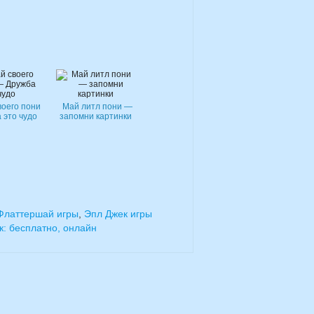
воего пони
Май литл пони —
 это чудо
запомни картинки
Флаттершай игры
,
Эпл Джек игры
к: бесплатно, онлайн