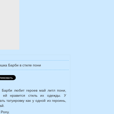
шка Барби в стиле пони
 Барби любит героев май литл пони,
о ей нравится стиль их одежды. У
ь татуировку как у одной из героинь,
ай.
e Pony.