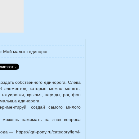
»
Мой малыш единорог
создать собственного единорога. Слева
8 элементов, которые можно менять,
 татуировки, крылья, наряды, рог, фон
 малыша единорога.
ериментируй, создай самого милого
, можешь нажимать на знак вопроса
 — https://igri-pony.ru/category/igryi-