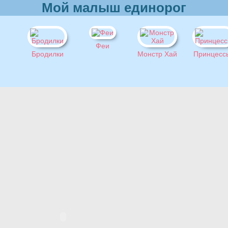
Мой малыш единорог
Феи
Бродилки
Монстр Хай
Принцесс