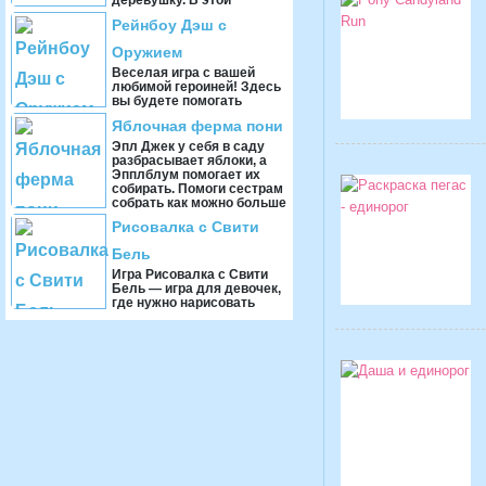
деревушку. В этой
деревушке также можно
Рейнбоу Дэш с
увидеть ферму, на которой
разводят лошад ...
Оружием
Веселая игра с вашей
любимой героиней! Здесь
вы будете помогать
Рейнбоу Дэш избавиться
Яблочная ферма пони
от Параспрайтов. Чем
больше вы убьете Парас ...
Эпл Джек у себя в саду
разбрасывает яблоки, а
Эпплблум помогает их
собирать. Помоги сестрам
собрать как можно больше
яблок. Игра Я ...
Рисовалка с Свити
Бель
Игра Рисовалка с Свити
Бель — игра для девочек,
где нужно нарисовать
пони рисунок. Рарити ждет,
что же нарисует Свити.
Помог ...