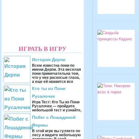
ИГРАТЬ В ИГРУ
История Дерпи
Всем известна пони по
имени Дерпи. Эта веселая
пони примечательна тем,
что у нее раскосые глаза,
а еще ей нравится все
светящееся. ...
Кто ты из Пони
Русалочек
Игра Тест: Кто Ты из Пони
Русалочек — пройдите
небольшой тест и узнайте,
кем бы вы были в этом
Побег с Лошадиной
волшебном мире.
Подводное царство С ...
Фермы
В этой игре вы гуляете по
лесу и видите небольшую