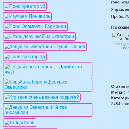
гоночном
Управле
Пробел/
Похожи
Стань де
Экве
Статист
Метки:
Р
Категор
2484
vote