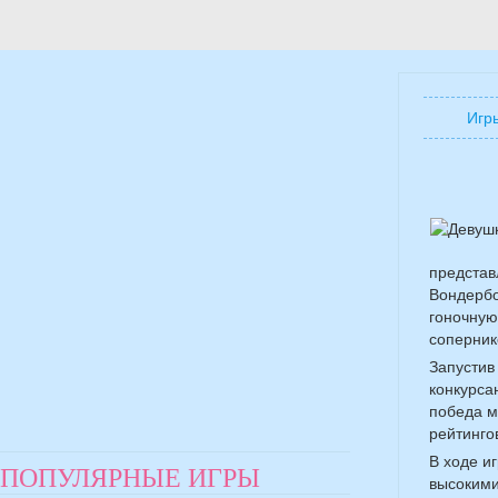
Игр
представ
Вондербо
гоночную
соперник
Запустив
конкурса
победа м
рейтинго
В ходе и
ПОПУЛЯРНЫЕ ИГРЫ
высокими