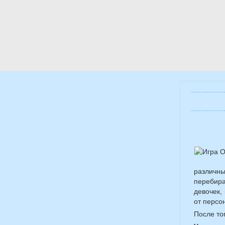
различны
перебир
девочек,
от персо
После то