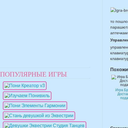
то пошло
парашюта
аптечкам
Управле
управлен
клавиату
клавиату
Похожи
ПОПУЛЯРНЫЕ ИГРЫ
Игра Б
Доста
пода