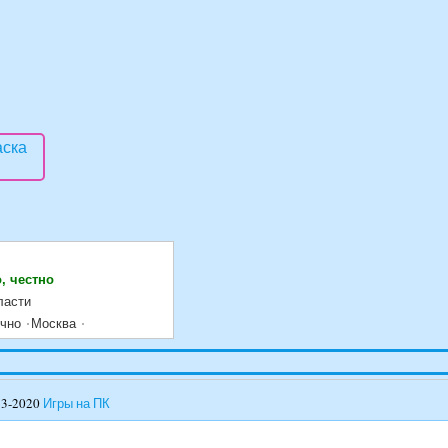
, честно
ласти
очно
Москва
13-2020
Игры на ПК