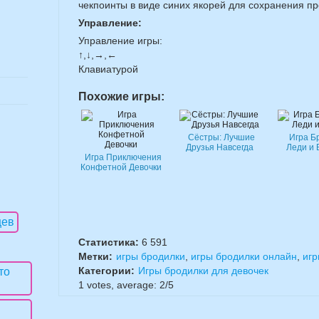
чекпоинты в виде синих якорей для сохранения п
Управление:
Управление игры:
↑,↓,→,←
Клавиатурой
Похожие игры:
Сёстры: Лучшие
Игра Б
Друзья Навсегда
Леди и 
Игра Приключения
Конфетной Девочки
Статистика:
6 591
Метки:
игры бродилки
,
игры бродилки онлайн
,
игр
Категории:
Игры бродилки для девочек
1
votes, average:
2
/
5