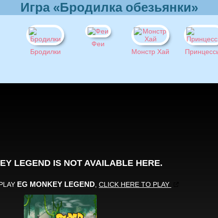
Игра «Бродилка обезьянки»
Феи
Бродилки
Монстр Хай
Принцесс