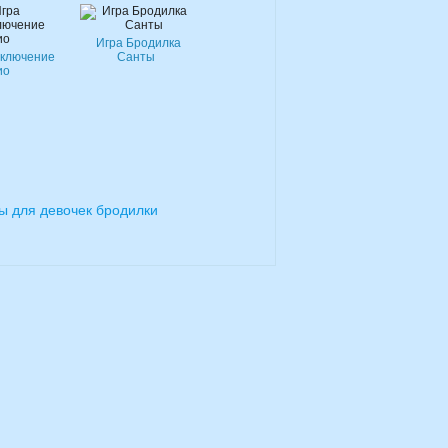
Игра Бродилка
иключение
Санты
ио
ы для девочек бродилки