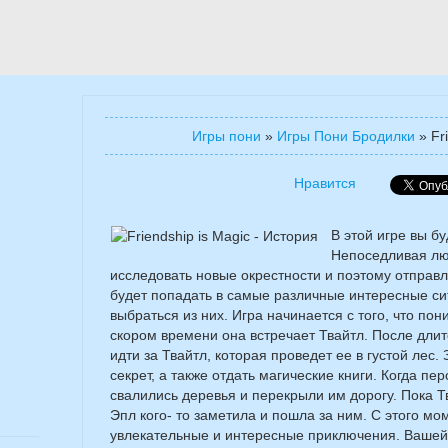
Игры пони
»
Игры Пони Бродилки
»
Fr
Нравится
В этой игре вы бу
Непоседливая лю
исследовать новые окрестности и поэтому отправл
будет попадать в самые различные интересные си
выбраться из них. Игра начинается с того, что пон
скором времени она встречает Твайтл. После дли
идти за Твайтл, которая проведет ее в густой лес
секрет, а также отдать магические книги. Когда пе
свалились деревья и перекрыли им дорогу. Пока Т
Эпл кого- то заметила и пошла за ним. С этого м
увлекательные и интересные приключения. Вашей