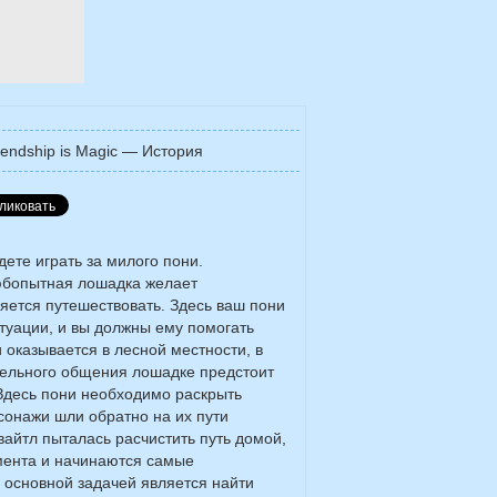
iendship is Magic — История
дете играть за милого пони.
бопытная лошадка желает
яется путешествовать. Здесь ваш пони
туации, и вы должны ему помогать
и оказывается в лесной местности, в
тельного общения лошадке предстоит
. Здесь пони необходимо раскрыть
рсонажи шли обратно на их пути
вайтл пыталась расчистить путь домой,
омента и начинаются самые
 основной задачей является найти