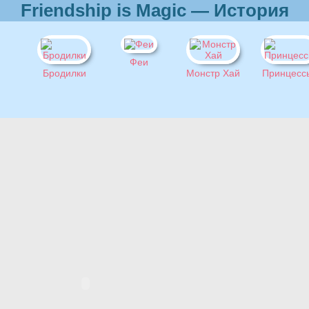
Friendship is Magic — История
Феи
Бродилки
Монстр Хай
Принцесс