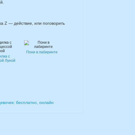
й.
а Z — действие, или поговорить
Пони в лабиринте
илка с
ой Луной
евочек: бесплатно, онлайн