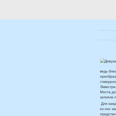
ведь бли
преобраз
гламурно
Эквестри,
Места до
затеяли 
Для кажд
из них з
предстан