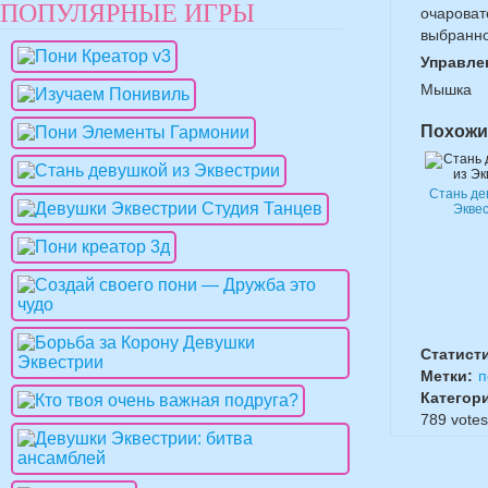
ПОПУЛЯРНЫЕ ИГРЫ
очароват
выбранно
Управле
Мышка
Похожи
Стань де
Экве
Статист
Метки:
п
Категор
789
votes