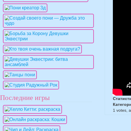
Последние игры
Статист
Категор
1
votes, 