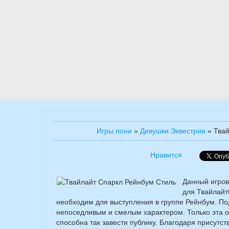
Игры пони
»
Девушки Эквестрии
»
Твай
Нравится
Данный игров
для Твайлайт
необходим для выступления в группе Рейнбум. Под
непоседливым и смелым характером. Только эта ос
способна так завести публику. Благодаря присутс