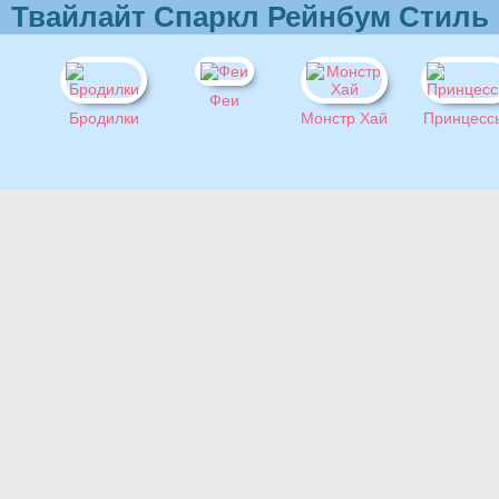
Твайлайт Спаркл Рейнбум Стиль
Феи
Бродилки
Монстр Хай
Принцесс