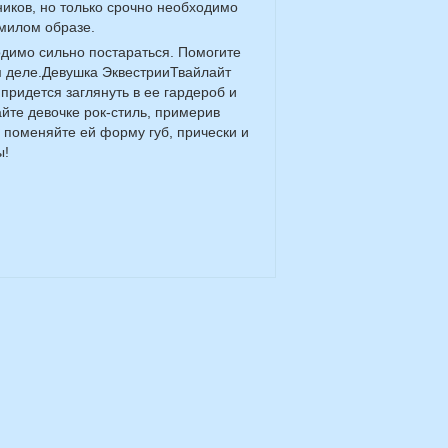
ников, но только срочно необходимо
 милом образе.
димо сильно постараться. Помогите
м деле.Девушка ЭквестрииТвайлайт
 придется заглянуть в ее гардероб и
йте девочке рок-стиль, примерив
 поменяйте ей форму губ, прически и
ы!