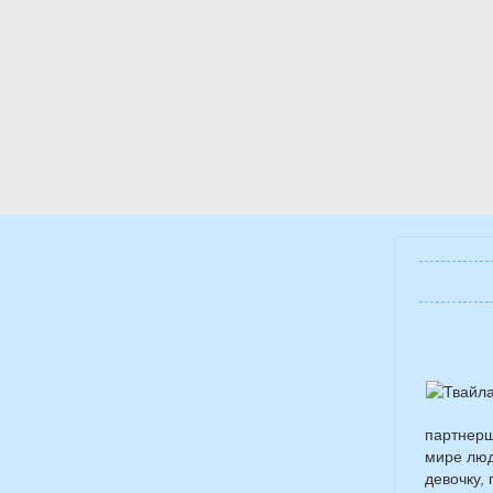
партнерш
мире люд
девочку,