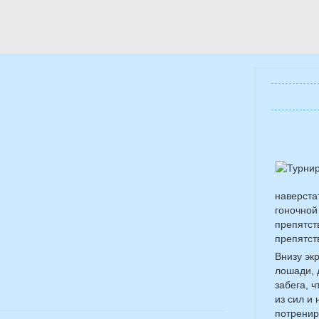
наверста
гоночной
препятст
препятст
Внизу эк
лошади, 
забега, 
из сил и
потренир