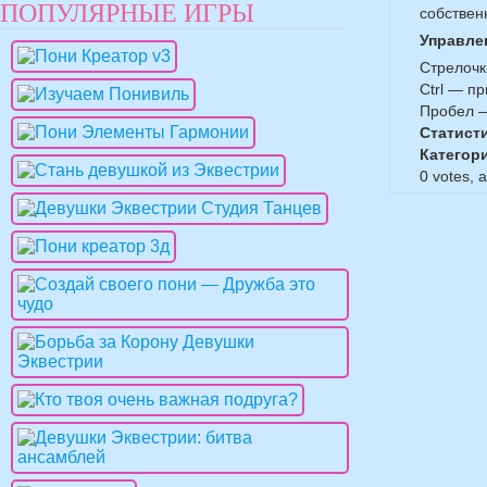
ПОПУЛЯРНЫЕ ИГРЫ
собствен
Управле
Стрелочк
Ctrl — п
Пробел —
Статист
Категор
0
votes, 