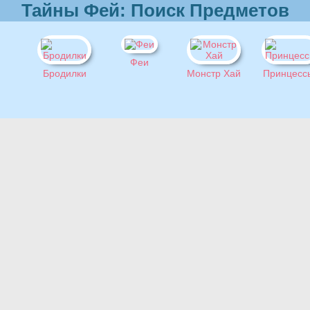
Тайны Фей: Поиск Предметов
Феи
Бродилки
Монстр Хай
Принцесс