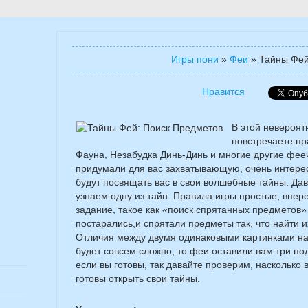
Игры пони
»
Феи
»
Тайны Фей
Нравится
В этой невероят
повстречаете пр
Фауна, Незабудка Динь-Динь и многие другие фееч
придумали для вас захватывающую, очень интерес
будут посвящать вас в свои волшебные тайны. Да
узнаем одну из тайн. Правила игры простые, впер
задание, такое как «поиск спрятанных предметов»
постарались,и спрятали предметы так, что найти и
Отличия между двумя одинаковыми картинками най
будет совсем сложно, то феи оставили вам три под
если вы готовы, так давайте проверим, насколько
готовы открыть свои тайны.