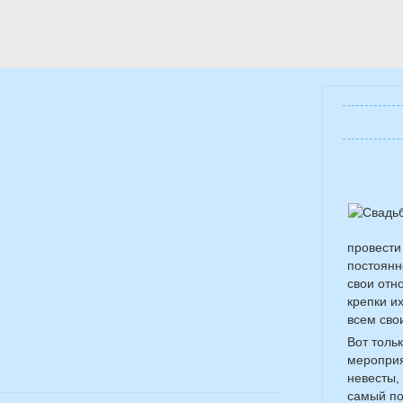
провести
постоянн
свои отн
крепки и
всем свои
Вот толь
мероприя
невесты,
самый по