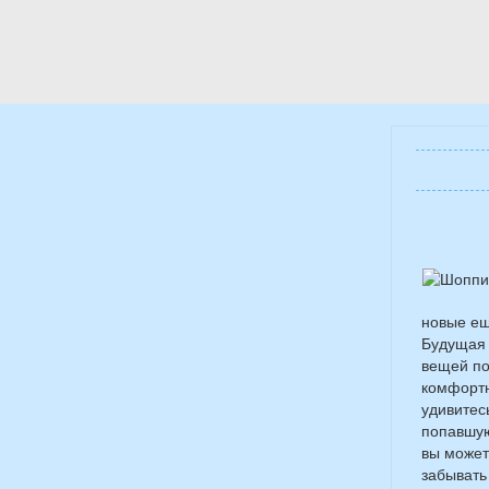
новые ещ
Будущая 
вещей по
комфортно
удивитес
попавшую
вы может
забывать