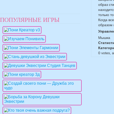
образ ст
находитс
только т
ПОПУЛЯРНЫЕ ИГРЫ
Когда вс
образом 
Управле
Мышка
Статист
Категор
0
votes, 