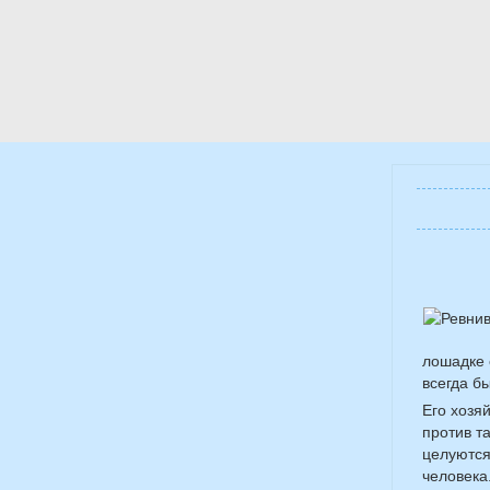
лошадке 
всегда б
Его хозя
против т
целуются
человека