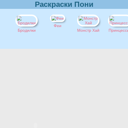
Раскраски Пони
Феи
Бродилки
Монстр Хай
Принцесс