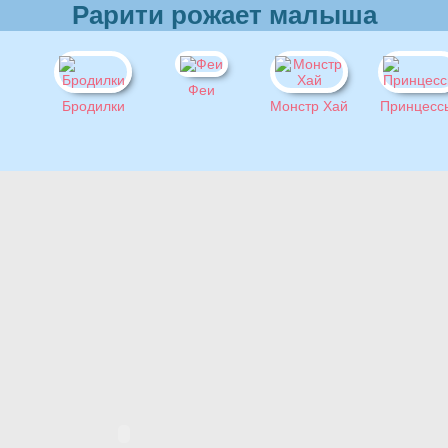
Рарити рожает малыша
Феи
Бродилки
Монстр Хай
Принцесс