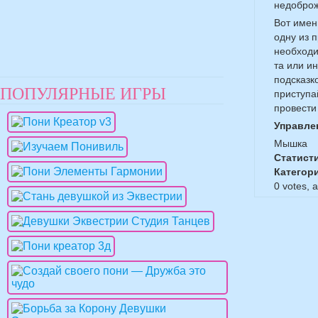
недоброж
Вот имен
одну из 
необходи
та или и
подсказк
ПОПУЛЯРНЫЕ ИГРЫ
приступа
провести
Управле
Мышка
Статист
Категор
0
votes, 