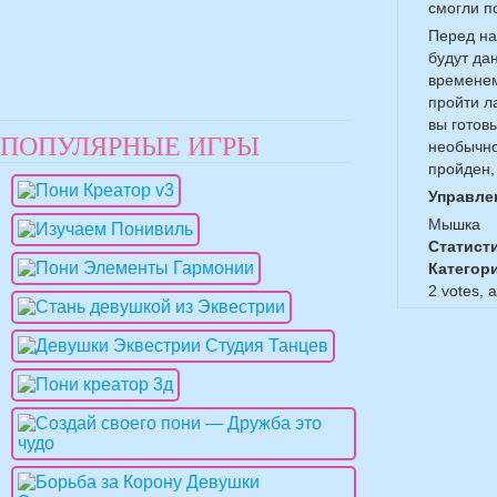
смогли п
Перед на
будут да
временем
пройти л
вы готов
ПОПУЛЯРНЫЕ ИГРЫ
необычно
пройден,
Управле
Мышка
Статист
Категор
2
votes, 