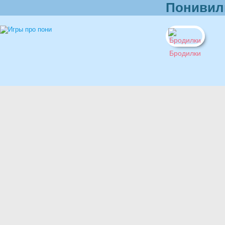
Понивил
Бродилки