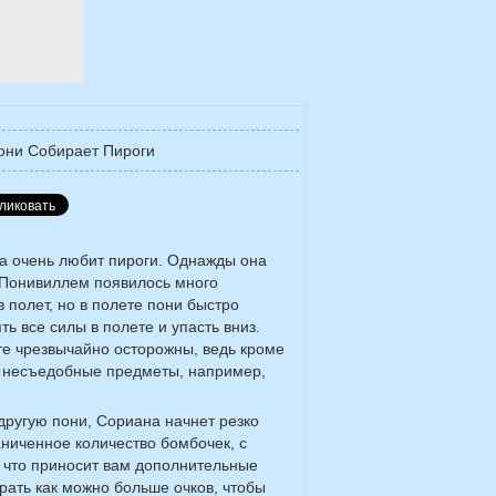
они Собирает Пироги
а очень любит пироги. Однажды она
д Понивиллем появилось много
 полет, но в полете пони быстро
ть все силы в полете и упасть вниз.
те чрезвычайно осторожны, ведь кроме
ь несъедобные предметы, например,
 другую пони, Сориана начнет резко
аниченное количество бомбочек, с
, что приносит вам дополнительные
брать как можно больше очков, чтобы