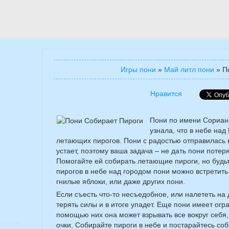
Игры пони
»
Май литл пони
»
П
Нравится
Пони по имени Сориан
узнала, что в небе на
летающих пирогов. Пони с радостью отправилась в
устает, поэтому ваша задача – не дать пони потеря
Помогайте ей собирать летающие пироги, но будь
пирогов в небе над городом пони можно встретит
гнилые яблоки, или даже других пони.
Если съесть что-то несъедобное, или налететь на
терять силы и в итоге упадет. Еще пони имеет огр
помощью них она может взрывать все вокруг себя
очки. Собирайте пироги в небе и постарайтесь со