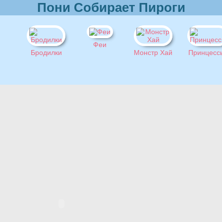
Пони Собирает Пироги
Феи
Бродилки
Монстр Хай
Принцесс