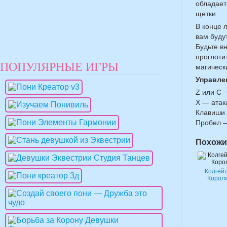
обладает
щетки.
В конце 
вам буду
Будьте в
проглоти
ПОПУЛЯРНЫЕ ИГРЫ
магическ
Управле
Z или C 
X — атак
Клавиши 
Пробел 
Похожи
Колгей
Корол