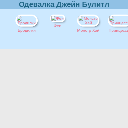
Одевалка Джейн Булитл
Феи
Бродилки
Монстр Хай
Принцесс